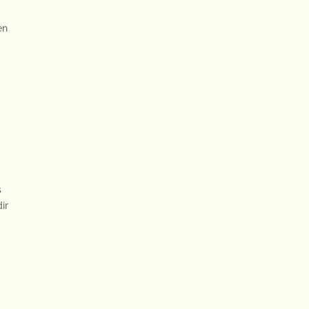
en
s
ir