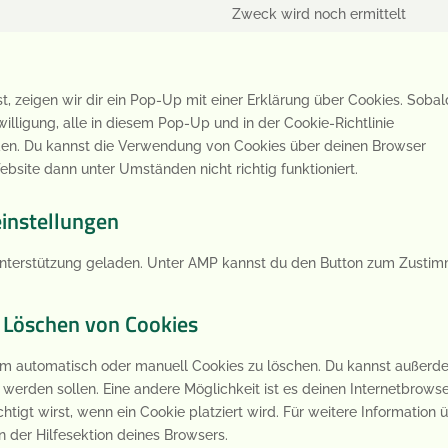
to
Zweck wird noch ermittelt
wor
the
Con
serv
to
goo
serv
font
sons
 zeigen wir dir ein Pop-Up mit einer Erklärung über Cookies. Soba
nwilligung, alle in diesem Pop-Up und in der Cookie-Richtlinie
en. Du kannst die Verwendung von Cookies über deinen Browser
ebsite dann unter Umständen nicht richtig funktioniert.
einstellungen
-Unterstützung geladen. Unter AMP kannst du den Button zum Zusti
.
d Löschen von Cookies
m automatisch oder manuell Cookies zu löschen. Du kannst außer
rt werden sollen. Eine andere Möglichkeit ist es deinen Internetbrows
htigt wirst, wenn ein Cookie platziert wird. Für weitere Information 
 der Hilfesektion deines Browsers.