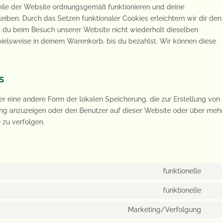
Teile der Website ordnungsgemäß funktionieren und deine
leiben. Durch das Setzen funktionaler Cookies erleichtern wir dir den
 du beim Besuch unserer Website nicht wiederholt dieselben
spielsweise in deinem Warenkorb, bis du bezahlst. Wir können diese
s
r eine andere Form der lokalen Speicherung, die zur Erstellung von
g anzuzeigen oder den Benutzer auf dieser Website oder über meh
zu verfolgen.
funktionelle
Con
to
funktionelle
Con
serv
to
Marketing/Verfolgung
divi
Con
serv
(ele