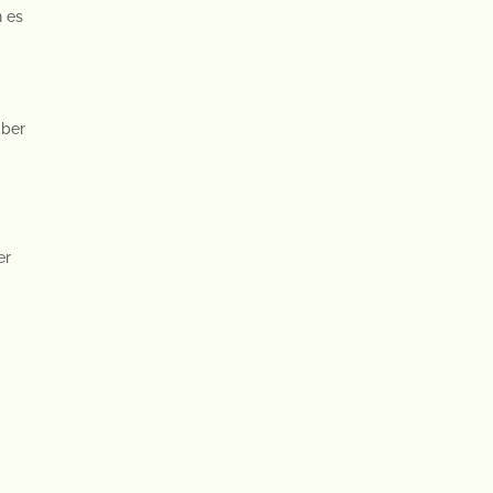
n es
aber
er